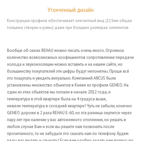
Утонченный дизайн
Конструкция профиля обеспечивает элегантный вид (115мм общая
толщина створки и рамы) даже при больших размерах элементов.
Вообще об окнах REHAU можно писать очень много. Огромное
количество всевозможных коофициентов сопротивления передачи
холода и звукоизоляции можно вставить и на нашем сайте, но
большинству покупателей эти цифры будут непонятны. Проще всё
это пощупать и увидеть визуально. Компанией ARCUS были
установлены множество обьектов в Киеве из профиля GENEO. На
один из этих обьектов мы попали в начале 2012 года, и
температура в этой квартире была на 4 градуса выше,
нежели температура в соседней квартире! Чуть не забыли, конечно
GENEO дороже в 2 раза REHAU E-60, но эта разница окупится через
пару лет при наличии у вас автономного отопления, но решать в
любом случае Вам и если вы решите нам позвонить после
прочитанного, то не забудьте это сказать нам по телефону. Будем
рады вас видеть и слышать! Если вам удобно задать нам вопрос по