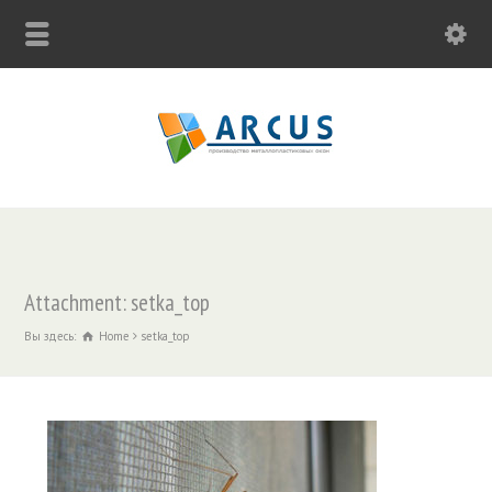
Attachment: setka_top
Вы здесь:
Home
setka_top