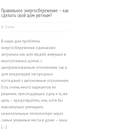
Правильное энергосбережение – как
сделать свой дом уютным?
Статьи
В наши дни проблема
энергосбережения одинаково
актуальна как для людей, живущих в
многоэтажных домах с
централизованным отоплением, так и
для владельцев загородных
коттеджей с автономным отоплением.
Есть очень много вариантов ее
решения, преследующих одну и ту же
цель – предотвратить, или, хотя бы
максимально уменьшить
нежелательные теплопотери через
самые уязвимые места в доме – окна.
[…]