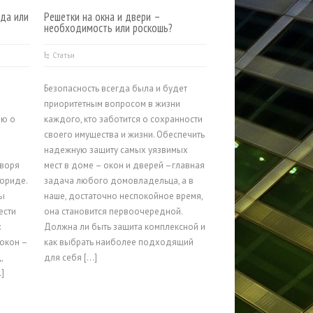
вда или
Решетки на окна и двери –
необходимость или роскошь?
Статьи
Безопасность всегда была и будет
е
приоритетным вопросом в жизни
ию о
каждого, кто заботится о сохранности
своего имущества и жизни. Обеспечить
надежную защиту самых уязвимых
оворя
мест в доме – окон и дверей –главная
ориде.
задача любого домовладельца, а в
ры
наше, достаточно неспокойное время,
ести
она становится первоочередной.
:
Должна ли быть защита комплексной и
окон –
как выбрать наиболее подходящий
,
для себя […]
]