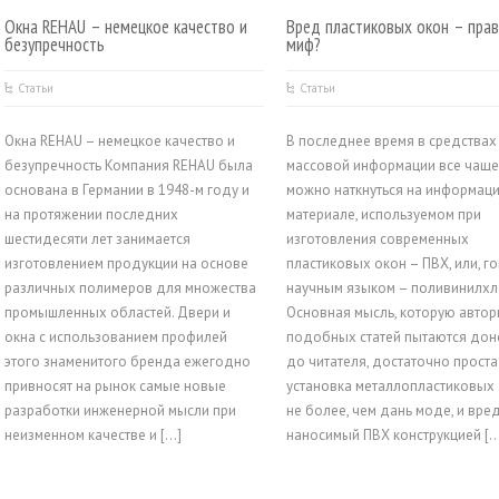
Окна REHAU – немецкое качество и
Вред пластиковых окон – пра
безупречность
миф?
Статьи
Статьи
Окна REHAU – немецкое качество и
В последнее время в средствах
безупречность Компания REHAU была
массовой информации все чащ
основана в Германии в 1948-м году и
можно наткнуться на информац
на протяжении последних
материале, используемом при
шестидесяти лет занимается
изготовления современных
изготовлением продукции на основе
пластиковых окон – ПВХ, или, г
различных полимеров для множества
научным языком – поливинилхл
промышленных областей. Двери и
Основная мысль, которую авто
окна с использованием профилей
подобных статей пытаются дон
этого знаменитого бренда ежегодно
до читателя, достаточно проста
привносят на рынок самые новые
установка металлопластиковых 
разработки инженерной мысли при
не более, чем дань моде, и вред
неизменном качестве и […]
наносимый ПВХ конструкцией […